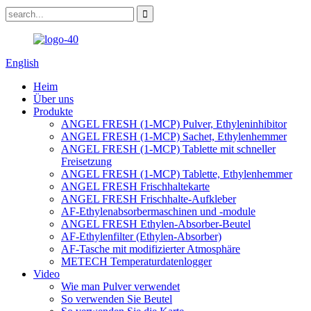
English
Heim
Über uns
Produkte
ANGEL FRESH (1-MCP) Pulver, Ethyleninhibitor
ANGEL FRESH (1-MCP) Sachet, Ethylenhemmer
ANGEL FRESH (1-MCP) Tablette mit schneller
Freisetzung
ANGEL FRESH (1-MCP) Tablette, Ethylenhemmer
ANGEL FRESH Frischhaltekarte
ANGEL FRESH Frischhalte-Aufkleber
AF-Ethylenabsorbermaschinen und -module
ANGEL FRESH Ethylen-Absorber-Beutel
AF-Ethylenfilter (Ethylen-Absorber)
AF-Tasche mit modifizierter Atmosphäre
METECH Temperaturdatenlogger
Video
Wie man Pulver verwendet
So verwenden Sie Beutel