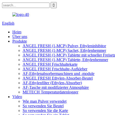
English
Heim
Über uns
Produkte
ANGEL FRESH (1-MCP) Pulver, Ethyleninhibitor
ANGEL FRESH (1-MCP) Sachet, Ethylenhemmer
ANGEL FRESH (1-MCP) Tablette mit schneller Freiset
ANGEL FRESH (1-MCP) Tablette, Ethylenhemmer
ANGEL FRESH Frischhaltekarte
ANGEL FRESH Frischhalte-Aufkleber
AF-Ethylenabsorbermaschinen und -module
ANGEL FRESH Ethylen-Absorber-Beutel
AF-Ethylenfilter (Ethylen-Absorber)
AF-Tasche mit modifizierter Atmosphäre
METECH Temperaturdatenlogger
Video
Wie man Pulver verwendet
So verwenden Sie Beutel
So verwenden Sie die Karte