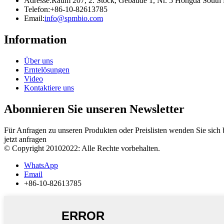
Adresse:
Raum 207, 2. Stock, Gebäude 1, Nr. 5 Hongda South 
Telefon:
+86-10-82613785
Email:
info@spmbio.com
Information
Über uns
Erntelösungen
Video
Kontaktiere uns
Abonnieren Sie unseren Newsletter
Für Anfragen zu unseren Produkten oder Preislisten wenden Sie sich 
jetzt anfragen
© Copyright 20102022: Alle Rechte vorbehalten.
WhatsApp
Email
+86-10-82613785